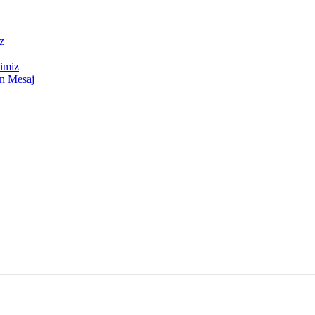
z
mimiz
n Mesaj