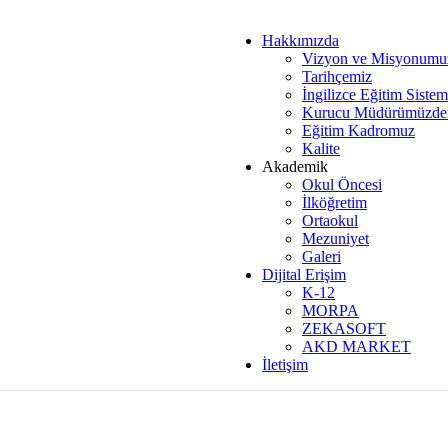
Hakkımızda
Vizyon ve Misyonumu
Tarihçemiz
İngilizce Eğitim Siste
Kurucu Müdürümüzde
Eğitim Kadromuz
Kalite
Akademik
Okul Öncesi
İlköğretim
Ortaokul
Mezuniyet
Galeri
Dijital Erişim
K-12
MORPA
ZEKASOFT
AKD MARKET
İletişim