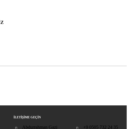
İZ
İLETİŞİME GEÇİN
Abdurrahman Gazi
+9 0505 732 24 35