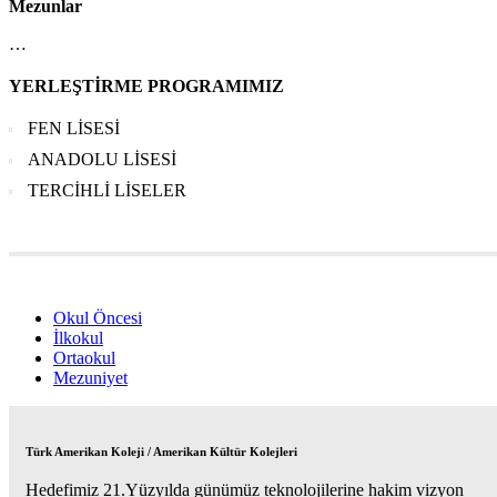
Mezunlar
…
YERLEŞTİRME PROGRAMIMIZ
FEN LİSESİ
ANADOLU LİSESİ
TERCİHLİ LİSELER
Okul Öncesi
İlkokul
Ortaokul
Mezuniyet
Türk Amerikan Koleji / Amerikan Kültür Kolejleri
Hedefimiz 21.Yüzyılda günümüz teknolojilerine hakim vizyon