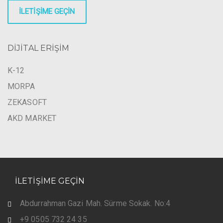
İLETİŞİME GEÇİN
DİJİTAL ERİŞİM
K-12
MORPA
ZEKASOFT
AKD MARKET
İLETİŞİME GEÇİN
Abdurrahman Gazi Mah. Sürme Sokak. No:4
+9 0505 732 24 35